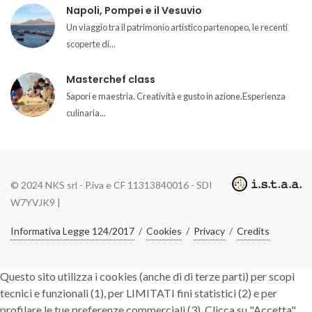
Napoli, Pompei e il Vesuvio
Un viaggio tra il patrimonio artistico partenopeo, le recenti
scoperte di...
Masterchef class
Sapori e maestria. Creatività e gusto in azione.Esperienza
culinaria...
© 2024 NKS srl - P.iva e CF 11313840016 - SDI
W7YVJK9 |
Informativa Legge 124/2017
/
Cookies
/
Privacy
/
Credits
Questo sito utilizza i cookies (anche di di terze parti) per scopi
tecnici e funzionali (1), per LIMITATI fini statistici (2) e per
profilare le tue preferenze commerciali (3). Clicca su "Accetta"